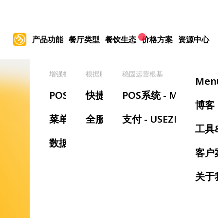
产品功能
餐厅类型
餐饮生态
价格方案
资源中心
增强餐厅管理
根据服务类型
稳固运营根基
提
Men
POS系统
快捷服务餐厅
POS系统 - MenuSifu
手
博客
菜单管理
全服务餐厅
支付 - USEZPAY
等
工具
数据报表
预
客户
叫
关于
厨