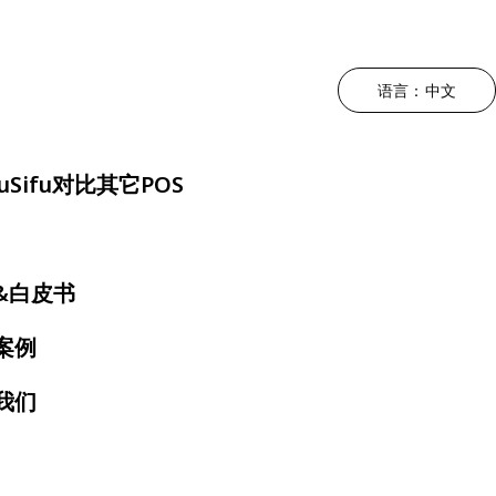
语言：中文
升运营效率
根据菜系类型
驱动利润增长
降低人工成本
根据用餐体
uSifu对比其它POS
持POS
中餐厅
营销 - MEALKEYWAY
三方外卖整合
奶茶店
堂食套餐
位
日料店
厨房自动化
自助点餐机
快餐店
&白皮书
稳定应
约
韩料店
店内动态宣传 - 数拓
电子菜单
火锅店
案例
号屏
泰餐厅
自动奶茶机 - Oloso
扫码点餐
烤肉店
营
我们
房显示系统
越南餐厅
咖啡店
墨西哥餐厅
自助餐厅