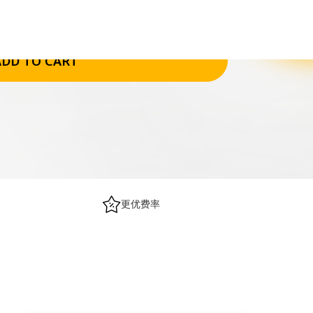
or
$XX
/mo
ADD TO CART
更优费率