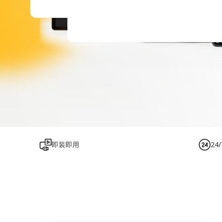
即装即用
24