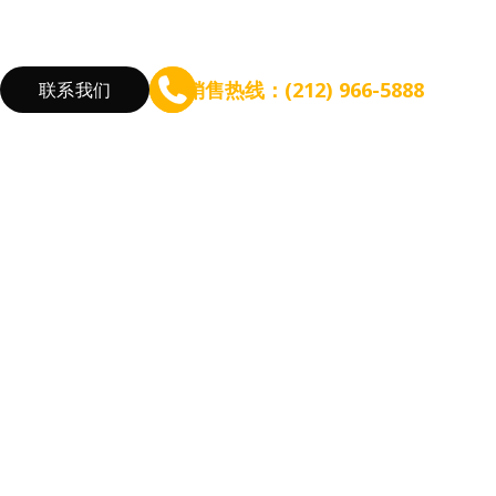
销售热线：(212) 966-5888
联系我们
验
筹备规模扩张
增长盈利能力
根据餐厅需求
咨询 - WEFOOD
线上点餐
新开餐厅
信贷 - EZ Capital
会员系统
餐厅扩张
对复杂堂食运
短信营销
优化流程
营销活动
降低成本
增加收入