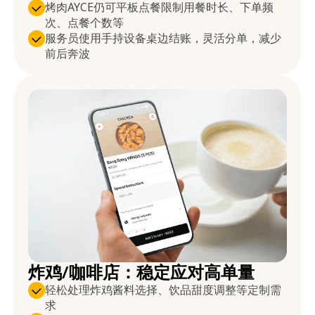
烤肉AYCE仍可平板点餐限制用餐时长、下单频
次、点餐个数等
服务员使用手持设备桌边结账，灵活分单，减少
前后奔波
炸鸡/咖啡店：稳定应对高单量
轻松处理炸鸡酱料选择、饮品甜度调整等定制需
求