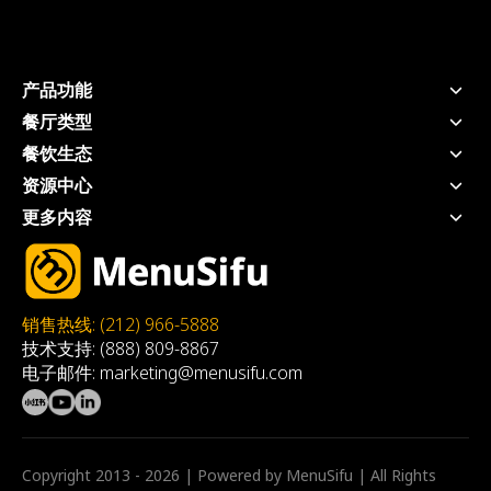
产品功能
POS系统
餐厅类型
手持POS
快捷服务餐厅
餐饮生态
厨房显示系统
全服务餐厅
支付 - USEZPAY
资源中心
自助点餐机
奶茶店
信贷 - EZ Capital
价格方案
扫码点餐
更多内容
快餐店
营销 - MEALKEYWAY
博客
线上点餐
推荐餐厅
咖啡店
咨询 - WEFOOD
工具&白皮书
三方外卖整合
加入我们
自助餐厅
厨房自动化
客户案例
会员系统
MSA
火锅店
店内动态宣传 - 数拓
关于我们
Privacy Policy
烤肉店
自动奶茶机 - Oloso
销售热线: (212) 966-5888
Affiliate-agreement
技术支持: (888) 809-8867
Terms & Condition
电子邮件: marketing@menusifu.com
Warranty
HW Return Policy
Copyright 2013 - 2026 | Powered by MenuSifu | All Rights