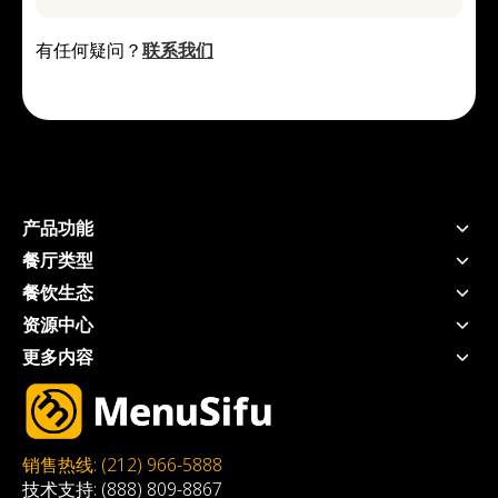
有任何疑问？
联系我们
产品功能
POS系统
餐厅类型
手持POS
快捷服务餐厅
餐饮生态
厨房显示系统
全服务餐厅
支付 - USEZPAY
资源中心
自助点餐机
奶茶店
信贷 - EZ Capital
价格方案
扫码点餐
更多内容
快餐店
营销 - MEALKEYWAY
博客
线上点餐
推荐餐厅
咖啡店
咨询 - WEFOOD
工具&白皮书
三方外卖整合
加入我们
自助餐厅
厨房自动化
客户案例
会员系统
MSA
火锅店
店内动态宣传 - 数拓
关于我们
Privacy Policy
烤肉店
自动奶茶机 - Oloso
销售热线: (212) 966-5888
Affiliate-agreement
技术支持: (888) 809-8867