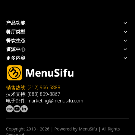
产品功能
POS系统
餐厅类型
手持POS
快捷服务餐厅
餐饮生态
厨房显示系统
全服务餐厅
支付 - USEZPAY
资源中心
自助点餐机
奶茶店
信贷 - EZ Capital
价格方案
扫码点餐
更多内容
快餐店
营销 - MEALKEYWAY
博客
线上点餐
推荐餐厅
咖啡店
咨询 - WEFOOD
工具&白皮书
三方外卖整合
加入我们
自助餐厅
厨房自动化
客户案例
会员系统
MSA
火锅店
店内动态宣传 - 数拓
关于我们
Privacy Policy
烤肉店
自动奶茶机 - Oloso
销售热线: (212) 966-5888
Affiliate-agreement
技术支持: (888) 809-8867
Terms & Condition
电子邮件: marketing@menusifu.com
Warranty
HW Return Policy
Copyright 2013 - 2026 | Powered by MenuSifu | All Rights
Reserved