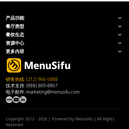
产品功能
POS系统
餐厅类型
手持POS
快捷服务餐厅
餐饮生态
厨房显示系统
全服务餐厅
支付 - USEZPAY
资源中心
自助点餐机
奶茶店
信贷 - EZ Capital
价格方案
扫码点餐
更多内容
快餐店
营销 - MEALKEYWAY
博客
线上点餐
推荐餐厅
咖啡店
咨询 - WEFOOD
工具&白皮书
三方外卖整合
加入我们
自助餐厅
厨房自动化
客户案例
会员系统
MSA
火锅店
店内动态宣传 - 数拓
关于我们
Privacy Policy
烤肉店
自动奶茶机 - Oloso
销售热线: (212) 966-5888
Affiliate-agreement
技术支持: (888) 809-8867
Terms & Condition
电子邮件: marketing@menusifu.com
Warranty
HW Return Policy
Copyright 2013 - 2026 | Powered by MenuSifu | All Rights
Reserved